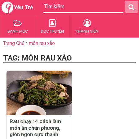
Yêu Trẻ
DANH MỤC
ĐỌC TRUYỆN
THÀNH VIÊN
Trang Chủ
món rau xào
TAG: MÓN RAU XÀO
Rau chạy : 4 cách làm
món ăn chân phương,
giòn ngon cực thanh