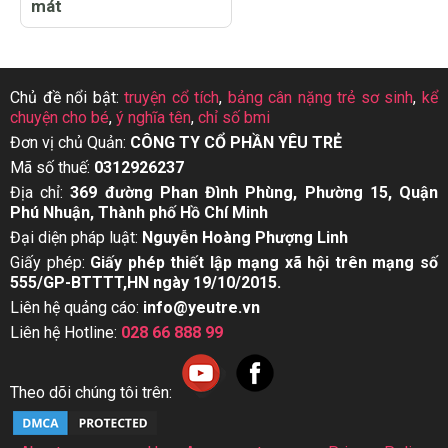
mát
Chủ đề nổi bật:
truyện cổ tích
,
bảng cân nặng trẻ sơ sinh
,
kể
chuyện cho bé
,
ý nghĩa tên
,
chỉ số bmi
Đơn vị chủ Quản:
CÔNG TY CỔ PHẦN YÊU TRẺ
Mã số thuế:
0312926237
Địa chỉ:
369 đường Phan Đình Phùng, Phường 15, Quận
Phú Nhuận, Thành phố Hồ Chí Minh
Đại diện pháp luật:
Nguyễn Hoàng Phượng Linh
Giấy phép:
Giấy phép thiết lập mạng xã hội trên mạng số
555/GP-BTTTT,HN ngày 19/10/2015.
Liên hệ quảng cáo:
info@yeutre.vn
Liên hệ Hotline:
028 66 888 99
Theo dõi chúng tôi trên: