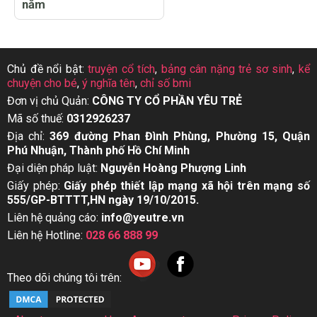
năm
Chủ đề nổi bật:
truyện cổ tích
,
bảng cân nặng trẻ sơ sinh
,
kể
chuyện cho bé
,
ý nghĩa tên
,
chỉ số bmi
Đơn vị chủ Quản:
CÔNG TY CỔ PHẦN YÊU TRẺ
Mã số thuế:
0312926237
Địa chỉ:
369 đường Phan Đình Phùng, Phường 15, Quận
Phú Nhuận, Thành phố Hồ Chí Minh
Đại diện pháp luật:
Nguyễn Hoàng Phượng Linh
Giấy phép:
Giấy phép thiết lập mạng xã hội trên mạng số
555/GP-BTTTT,HN ngày 19/10/2015.
Liên hệ quảng cáo:
info@yeutre.vn
Liên hệ Hotline:
028 66 888 99
Theo dõi chúng tôi trên: