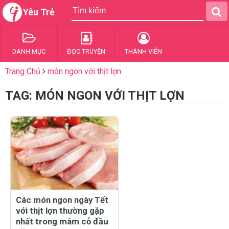
Yêu Trẻ
DANH MỤC
ĐỌC TRUYỆN
THÀNH VIÊN
Trang Chủ
món ngon với thịt lợn
TAG: MÓN NGON VỚI THỊT LỢN
Các món ngon ngày Tết
với thịt lợn thường gặp
nhất trong mâm cỗ đầu