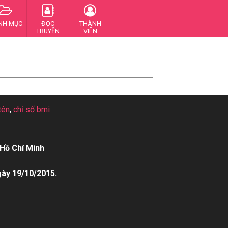
NH MỤC
ĐỌC
THÀNH
TRUYỆN
VIÊN
tên
,
chỉ số bmi
Hồ Chí Minh
gày 19/10/2015.