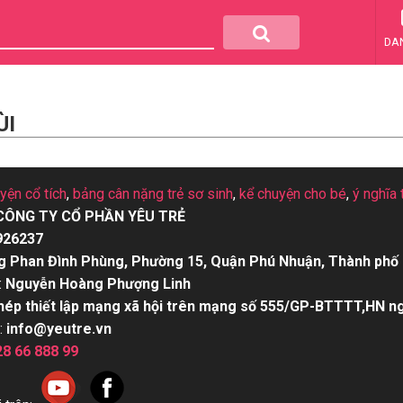
DA
ÙI
uyện cổ tích
,
bảng cân nặng trẻ sơ sinh
,
kể chuyện cho bé
,
ý nghĩa 
CÔNG TY CỔ PHẦN YÊU TRẺ
926237
g Phan Đình Phùng, Phường 15, Quận Phú Nhuận, Thành phố 
:
Nguyễn Hoàng Phượng Linh
hép thiết lập mạng xã hội trên mạng số 555/GP-BTTTT,HN n
:
info@yeutre.vn
28 66 888 99