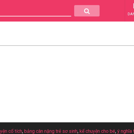
DA
uyện cổ tích
,
bảng cân nặng trẻ sơ sinh
,
kể chuyện cho bé
,
ý nghĩa 