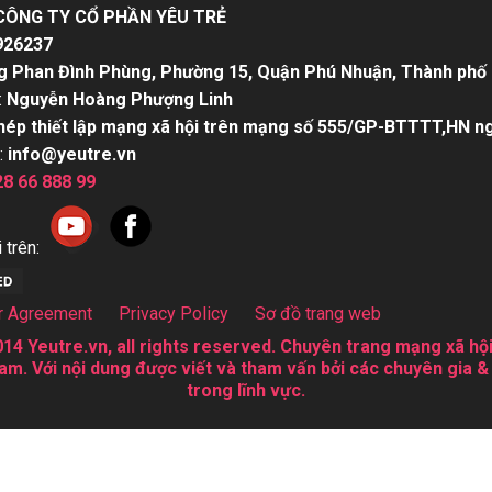
CÔNG TY CỔ PHẦN YÊU TRẺ
926237
g Phan Đình Phùng, Phường 15, Quận Phú Nhuận, Thành phố 
:
Nguyễn Hoàng Phượng Linh
hép thiết lập mạng xã hội trên mạng số 555/GP-BTTTT,HN n
:
info@yeutre.vn
28 66 888 99
 trên:
r Agreement
Privacy Policy
Sơ đồ trang web
14 Yeutre.vn, all rights reserved. Chuyên trang mạng xã hội
am. Với nội dung được viết và tham vấn bởi các chuyên gia &
trong lĩnh vực.