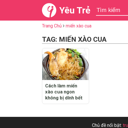
Yêu Trẻ
Trang Chủ
miến xào cua
TAG: MIẾN XÀO CUA
Cách làm miến
xào cua ngon
không bị dính bết
Chủ đề nổi bật:
tr