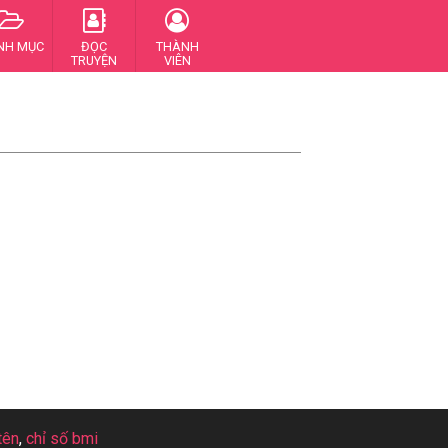
NH MỤC
ĐỌC
THÀNH
TRUYỆN
VIÊN
tên
,
chỉ số bmi