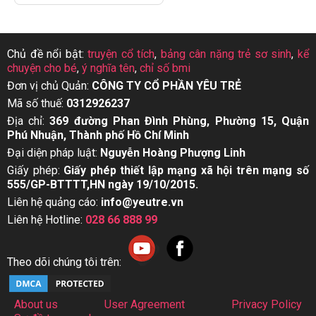
Chủ đề nổi bật:
truyện cổ tích
,
bảng cân nặng trẻ sơ sinh
,
kể
chuyện cho bé
,
ý nghĩa tên
,
chỉ số bmi
Đơn vị chủ Quản:
CÔNG TY CỔ PHẦN YÊU TRẺ
Mã số thuế:
0312926237
Địa chỉ:
369 đường Phan Đình Phùng, Phường 15, Quận
Phú Nhuận, Thành phố Hồ Chí Minh
Đại diện pháp luật:
Nguyễn Hoàng Phượng Linh
Giấy phép:
Giấy phép thiết lập mạng xã hội trên mạng số
555/GP-BTTTT,HN ngày 19/10/2015.
Liên hệ quảng cáo:
info@yeutre.vn
Liên hệ Hotline:
028 66 888 99
Theo dõi chúng tôi trên:
About us
User Agreement
Privacy Policy