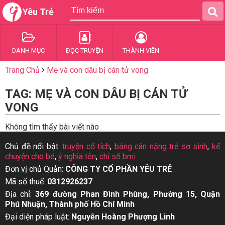
Yêu Trẻ
DANH MỤC
ĐỌC TRUYỆN
THÀNH VIÊN
Trang Chủ
Mẹ và con dâu bị cán tử vong
TAG: MẸ VÀ CON DÂU BỊ CÁN TỬ
VONG
Không tìm thấy bài viết nào
Chủ đề nổi bật:
truyện cổ tích
,
bảng cân nặng trẻ sơ sinh
,
kể
chuyện cho bé
,
ý nghĩa tên
,
chỉ số bmi
Đơn vị chủ Quản:
CÔNG TY CỔ PHẦN YÊU TRẺ
Mã số thuế:
0312926237
Địa chỉ:
369 đường Phan Đình Phùng, Phường 15, Quận
Phú Nhuận, Thành phố Hồ Chí Minh
Đại diện pháp luật:
Nguyễn Hoàng Phượng Linh