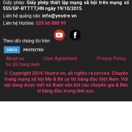
Giấy phép:
Giấy phép thiết lập mạng xã hội trên mạng số
555/GP-BTTTT,HN ngày 19/10/2015.
Liên hệ quảng cáo:
info@yeutre.vn
Liên hệ Hotline:
028 66 888 99
Theo dõi chúng tôi trên:
About us
User Agreement
Privacy Policy
Sơ đồ trang web
© Copyright 2014 Yeutre.vn, all rights reserved. Chuyên
trang mạng xã hội Mẹ & Bé uy tín hàng đầu Việt Nam. Với
nội dung được viết và tham vấn bởi các chuyên gia & Bác
sĩ hàng đầu trong lĩnh vực.