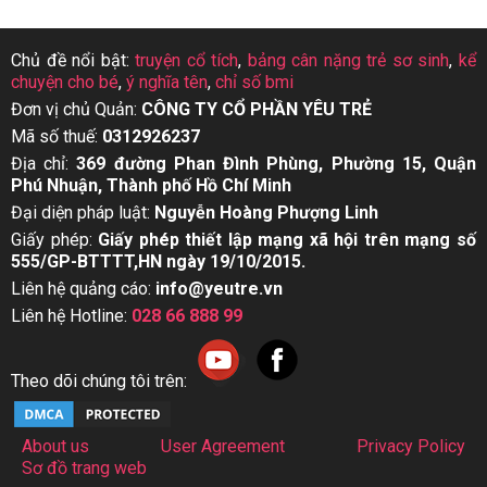
Chủ đề nổi bật:
truyện cổ tích
,
bảng cân nặng trẻ sơ sinh
,
kể
chuyện cho bé
,
ý nghĩa tên
,
chỉ số bmi
Đơn vị chủ Quản:
CÔNG TY CỔ PHẦN YÊU TRẺ
Mã số thuế:
0312926237
Địa chỉ:
369 đường Phan Đình Phùng, Phường 15, Quận
Phú Nhuận, Thành phố Hồ Chí Minh
Đại diện pháp luật:
Nguyễn Hoàng Phượng Linh
Giấy phép:
Giấy phép thiết lập mạng xã hội trên mạng số
555/GP-BTTTT,HN ngày 19/10/2015.
Liên hệ quảng cáo:
info@yeutre.vn
Liên hệ Hotline:
028 66 888 99
Theo dõi chúng tôi trên:
About us
User Agreement
Privacy Policy
Sơ đồ trang web