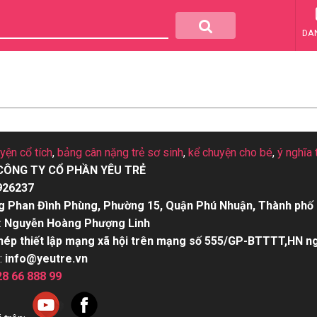
DA
uyện cổ tích
,
bảng cân nặng trẻ sơ sinh
,
kể chuyện cho bé
,
ý nghĩa 
CÔNG TY CỔ PHẦN YÊU TRẺ
926237
g Phan Đình Phùng, Phường 15, Quận Phú Nhuận, Thành phố 
:
Nguyễn Hoàng Phượng Linh
hép thiết lập mạng xã hội trên mạng số 555/GP-BTTTT,HN n
:
info@yeutre.vn
28 66 888 99