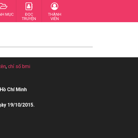
NH MỤC
ĐỌC
THÀNH
TRUYỆN
VIÊN
tên
,
chỉ số bmi
Hồ Chí Minh
gày 19/10/2015.