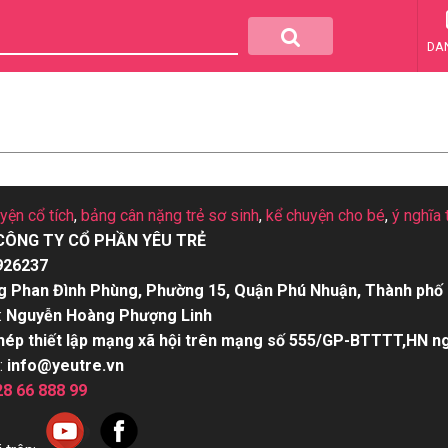
DA
uyện cổ tích
,
bảng cân nặng trẻ sơ sinh
,
kể chuyện cho bé
,
ý nghĩa 
CÔNG TY CỔ PHẦN YÊU TRẺ
926237
g Phan Đình Phùng, Phường 15, Quận Phú Nhuận, Thành phố 
:
Nguyễn Hoàng Phượng Linh
hép thiết lập mạng xã hội trên mạng số 555/GP-BTTTT,HN n
:
info@yeutre.vn
28 66 888 99