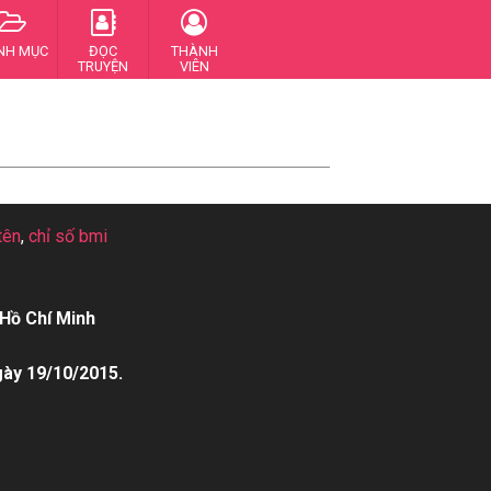
NH MỤC
ĐỌC
THÀNH
TRUYỆN
VIÊN
tên
,
chỉ số bmi
Hồ Chí Minh
gày 19/10/2015.