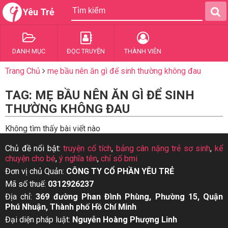
Yêu Trẻ
DANH MỤC
ĐỌC TRUYỆN
THÀNH VIÊN
Trang Chủ
mẹ bầu nên ăn gì để sinh thường không đau
TAG: MẸ BẦU NÊN ĂN GÌ ĐỂ SINH
THƯỜNG KHÔNG ĐAU
Không tìm thấy bài viết nào
Chủ đề nổi bật:
truyện cổ tích
,
bảng cân nặng trẻ sơ sinh
,
kể
chuyện cho bé
,
ý nghĩa tên
,
chỉ số bmi
Đơn vị chủ Quản:
CÔNG TY CỔ PHẦN YÊU TRẺ
Mã số thuế:
0312926237
Địa chỉ:
369 đường Phan Đình Phùng, Phường 15, Quận
Phú Nhuận, Thành phố Hồ Chí Minh
Đại diện pháp luật:
Nguyễn Hoàng Phượng Linh