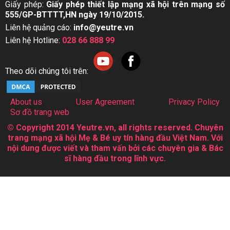
Giấy phép:
Giấy phép thiết lập mạng xã hội trên mạng số
555/GP-BTTTT,HN ngày 19/10/2015.
Liên hệ quảng cáo:
info@yeutre.vn
Liên hệ Hotline:
028 66 888 99
Theo dõi chúng tôi trên:
About us
User Agreement
Privacy Policy
Sơ đồ trang web
© Copyright 2014 Yeutre.vn, all rights reserved. Chuyên
trang mạng xã hội Mẹ & Bé uy tín hàng đầu Việt Nam. Với
nội dung được viết và tham vấn bởi các chuyên gia & Bác
sĩ hàng đầu trong lĩnh vực.