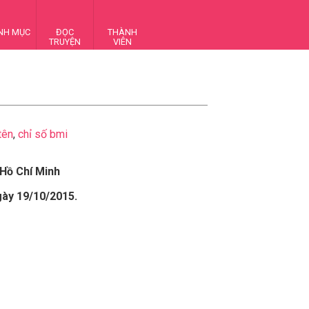
NH MỤC
ĐỌC
THÀNH
TRUYỆN
VIÊN
tên
,
chỉ số bmi
Hồ Chí Minh
gày 19/10/2015.