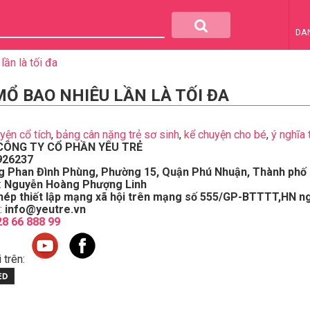
DA
ần là tối đa
MỔ BAO NHIÊU LẦN LÀ TỐI ĐA
uyện cổ tích
,
bảng cân nặng trẻ sơ sinh
,
kể chuyện cho bé
,
ý nghĩa 
CÔNG TY CỔ PHẦN YÊU TRẺ
926237
g Phan Đình Phùng, Phường 15, Quận Phú Nhuận, Thành phố 
:
Nguyễn Hoàng Phượng Linh
hép thiết lập mạng xã hội trên mạng số 555/GP-BTTTT,HN n
:
info@yeutre.vn
28 66 888 99
 trên: