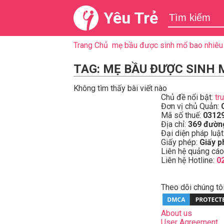
Yêu Trẻ
Trang Chủ
mẹ bầu được sinh mổ bao nhiêu l
TAG: MẸ BẦU ĐƯỢC SINH 
Không tìm thấy bài viết nào
Chủ đề nổi bật:
tr
Đơn vị chủ Quản:
Mã số thuế:
0312
Địa chỉ:
369 đườn
Đại diện pháp luật
Giấy phép:
Giấy p
Liên hệ quảng cáo
Liên hệ Hotline:
0
Theo dõi chúng tôi
About us
User Agreement