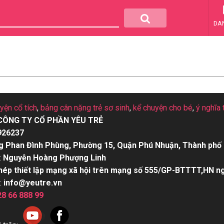
DA
uyện cổ tích
,
bảng cân nặng trẻ sơ sinh
,
kể chuyện cho bé
,
ý nghĩa 
CÔNG TY CỔ PHẦN YÊU TRẺ
926237
g Phan Đình Phùng, Phường 15, Quận Phú Nhuận, Thành phố 
:
Nguyễn Hoàng Phượng Linh
hép thiết lập mạng xã hội trên mạng số 555/GP-BTTTT,HN n
:
info@yeutre.vn
28 66 888 99