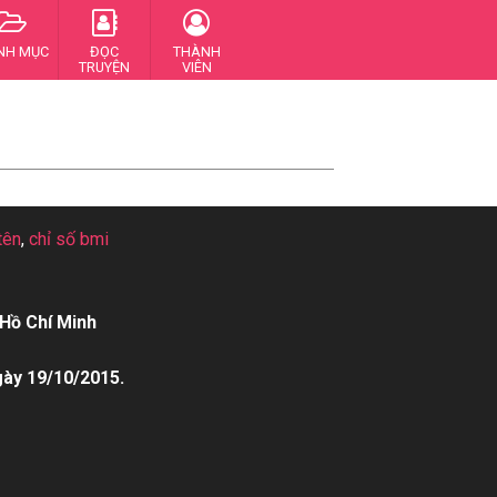
NH MỤC
ĐỌC
THÀNH
TRUYỆN
VIÊN
tên
,
chỉ số bmi
Hồ Chí Minh
gày 19/10/2015.