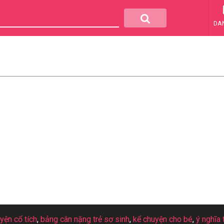
DA
uyện cổ tích
,
bảng cân nặng trẻ sơ sinh
,
kể chuyện cho bé
,
ý nghĩa 