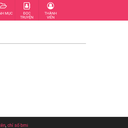
NH MỤC
ĐỌC
THÀNH
TRUYỆN
VIÊN
tên
,
chỉ số bmi