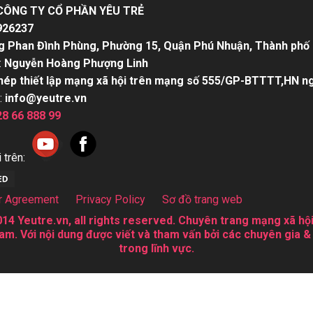
CÔNG TY CỔ PHẦN YÊU TRẺ
926237
g Phan Đình Phùng, Phường 15, Quận Phú Nhuận, Thành phố 
:
Nguyễn Hoàng Phượng Linh
hép thiết lập mạng xã hội trên mạng số 555/GP-BTTTT,HN n
:
info@yeutre.vn
28 66 888 99
 trên:
r Agreement
Privacy Policy
Sơ đồ trang web
14 Yeutre.vn, all rights reserved. Chuyên trang mạng xã hội
am. Với nội dung được viết và tham vấn bởi các chuyên gia &
trong lĩnh vực.