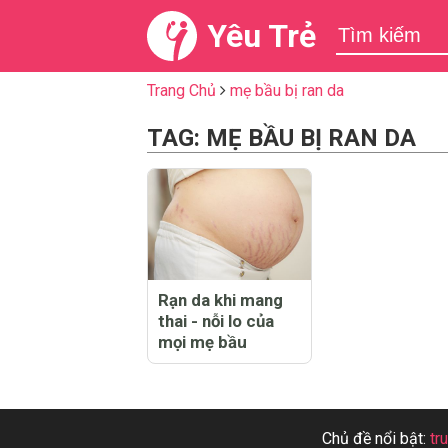
Yêu Trẻ
Trang Chủ
mẹ bầu bị ran da
TAG: MẸ BẦU BỊ RAN DA
Rạn da khi mang
thai - nỗi lo của
mọi mẹ bầu
Chủ đề nổi bật:
tr