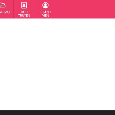
NH MỤC
ĐỌC
THÀNH
TRUYỆN
VIÊN