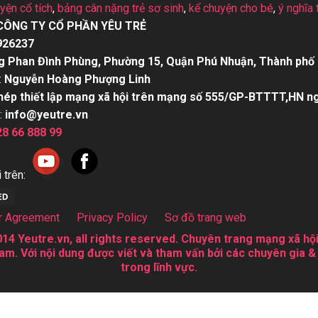
uyện cổ tích
,
bảng cân nặng trẻ sơ sinh
,
kể chuyện cho bé
,
ý nghĩa 
CÔNG TY CỔ PHẦN YÊU TRẺ
926237
g Phan Đình Phùng, Phường 15, Quận Phú Nhuận, Thành phố 
:
Nguyễn Hoàng Phượng Linh
hép thiết lập mạng xã hội trên mạng số 555/GP-BTTTT,HN n
:
info@yeutre.vn
28 66 888 99
 trên:
r Agreement
Privacy Policy
Sơ đồ trang web
14 Yeutre.vn, all rights reserved. Chuyên trang mạng xã hội
am. Với nội dung được viết và tham vấn bởi các chuyên gia &
trong lĩnh vực.