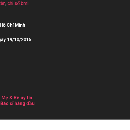
tên
,
chỉ số bmi
Hồ Chí Minh
gày 19/10/2015.
 Mẹ & Bé uy tín
 Bác sĩ hàng đầu