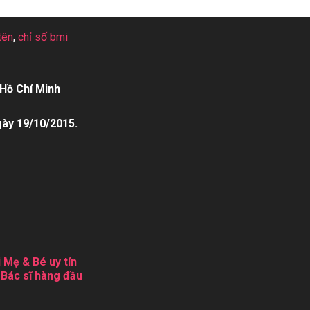
tên
,
chỉ số bmi
Hồ Chí Minh
gày 19/10/2015.
 Mẹ & Bé uy tín
 Bác sĩ hàng đầu