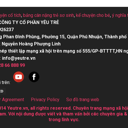
uyện cổ tích
,
bảng cân nặng trẻ sơ sinh
,
kể chuyện cho bé
,
ý nghĩa 
CÔNG TY CỔ PHẦN YÊU TRẺ
926237
g Phan Đình Phùng, Phường 15, Quận Phú Nhuận, Thành phố 
:
Nguyễn Hoàng Phượng Linh
hép thiết lập mạng xã hội trên mạng số 555/GP-BTTTT,HN n
:
info@yeutre.vn
28 66 888 99
 trên:
r Agreement
Privacy Policy
Sơ đồ trang web
14 Yeutre.vn, all rights reserved. Chuyên trang mạng xã hội
am. Với nội dung được viết và tham vấn bởi các chuyên gia &
trong lĩnh vực.