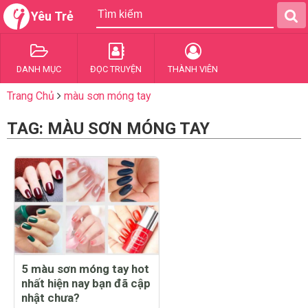
Yêu Trẻ
DANH MỤC
ĐỌC TRUYỆN
THÀNH VIÊN
Trang Chủ
màu sơn móng tay
TAG: MÀU SƠN MÓNG TAY
5 màu sơn móng tay hot
nhất hiện nay bạn đã cập
nhật chưa?