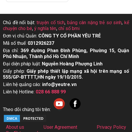
Chủ đề nổi bật:
truyện cổ tích
,
bảng cân nặng trẻ sơ sinh
,
kể
chuyện cho bé
,
ý nghĩa tên
,
chỉ số bmi
Đơn vị chủ Quản:
CÔNG TY CỔ PHẦN YÊU TRẺ
Mã số thuế:
0312926237
Địa chỉ:
369 đường Phan Đình Phùng, Phường 15, Quận
Phú Nhuận, Thành phố Hồ Chí Minh
Đại diện pháp luật:
Nguyễn Hoàng Phượng Linh
Giấy phép:
Giấy phép thiết lập mạng xã hội trên mạng số
555/GP-BTTTT,HN ngày 19/10/2015.
Liên hệ quảng cáo:
info@yeutre.vn
Liên hệ Hotline:
028 66 888 99
Theo dõi chúng tôi trên:
About us
User Agreement
Privacy Policy