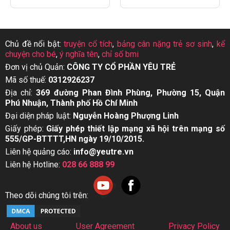
Chủ đề nổi bật:
truyện cổ tích
,
bảng cân nặng trẻ sơ sinh
,
kể
chuyện cho bé
,
ý nghĩa tên
,
chỉ số bmi
Đơn vị chủ Quản:
CÔNG TY CỔ PHẦN YÊU TRẺ
Mã số thuế:
0312926237
Địa chỉ:
369 đường Phan Đình Phùng, Phường 15, Quận
Phú Nhuận, Thành phố Hồ Chí Minh
Đại diện pháp luật:
Nguyễn Hoàng Phượng Linh
Giấy phép:
Giấy phép thiết lập mạng xã hội trên mạng số
555/GP-BTTTT,HN ngày 19/10/2015.
Liên hệ quảng cáo:
info@yeutre.vn
Liên hệ Hotline:
028 66 888 99
Theo dõi chúng tôi trên:
About us
User Agreement
Privacy Policy