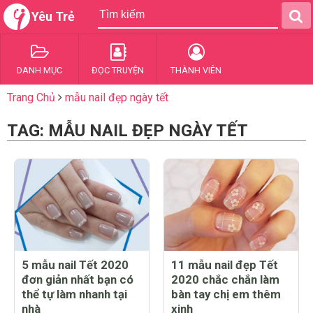
Yêu Trẻ
DANH MỤC
ĐỌC TRUYỆN
THÀNH VIÊN
Trang Chủ
mẫu nail đẹp ngày tết
TAG: MẪU NAIL ĐẸP NGÀY TẾT
5 mẫu nail Tết 2020
11 mẫu nail đẹp Tết
đơn giản nhất bạn có
2020 chắc chắn làm
thể tự làm nhanh tại
bàn tay chị em thêm
nhà
xinh