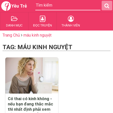
Yêu Trẻ
DANH MỤC
ĐỌC TRUYỆN
THÀNH VIÊN
Trang Chủ
máu kinh nguyệt
TAG: MÁU KINH NGUYỆT
Có thai có kinh không -
nếu bạn đang thắc mắc
thì nhất định phải xem