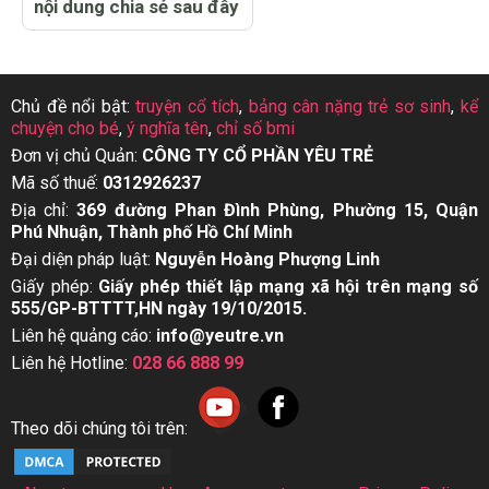
nội dung chia sẻ sau đây
Chủ đề nổi bật:
truyện cổ tích
,
bảng cân nặng trẻ sơ sinh
,
kể
chuyện cho bé
,
ý nghĩa tên
,
chỉ số bmi
Đơn vị chủ Quản:
CÔNG TY CỔ PHẦN YÊU TRẺ
Mã số thuế:
0312926237
Địa chỉ:
369 đường Phan Đình Phùng, Phường 15, Quận
Phú Nhuận, Thành phố Hồ Chí Minh
Đại diện pháp luật:
Nguyễn Hoàng Phượng Linh
Giấy phép:
Giấy phép thiết lập mạng xã hội trên mạng số
555/GP-BTTTT,HN ngày 19/10/2015.
Liên hệ quảng cáo:
info@yeutre.vn
Liên hệ Hotline:
028 66 888 99
Theo dõi chúng tôi trên: