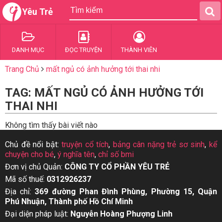
Yêu Trẻ
DANH MỤC
ĐỌC TRUYỆN
THÀNH VIÊN
Trang Chủ
mất ngủ có ảnh hưởng tới thai nhi
TAG: MẤT NGỦ CÓ ẢNH HƯỞNG TỚI
THAI NHI
Không tìm thấy bài viết nào
Chủ đề nổi bật:
truyện cổ tích
,
bảng cân nặng trẻ sơ sinh
,
kể
chuyện cho bé
,
ý nghĩa tên
,
chỉ số bmi
Đơn vị chủ Quản:
CÔNG TY CỔ PHẦN YÊU TRẺ
Mã số thuế:
0312926237
Địa chỉ:
369 đường Phan Đình Phùng, Phường 15, Quận
Phú Nhuận, Thành phố Hồ Chí Minh
Đại diện pháp luật:
Nguyễn Hoàng Phượng Linh