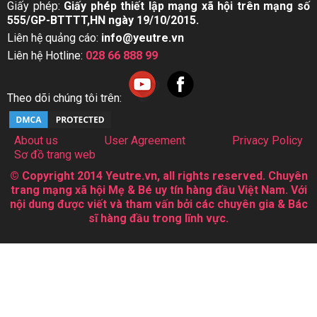
Giấy phép:
Giấy phép thiết lập mạng xã hội trên mạng số
555/GP-BTTTT,HN ngày 19/10/2015.
Liên hệ quảng cáo:
info@yeutre.vn
Liên hệ Hotline:
028 66 888 99
Theo dõi chúng tôi trên:
About us
User Agreement
Privacy Policy
Sơ đồ trang web
© Copyright 2014 Yeutre.vn, all rights reserved. Chuyên
trang mạng xã hội Mẹ & Bé uy tín hàng đầu Việt Nam. Với
nội dung được viết và tham vấn bởi các chuyên gia & Bác
sĩ hàng đầu trong lĩnh vực.