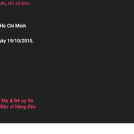
tên
,
chỉ số bmi
Hồ Chí Minh
gày 19/10/2015.
 Mẹ & Bé uy tín
 Bác sĩ hàng đầu