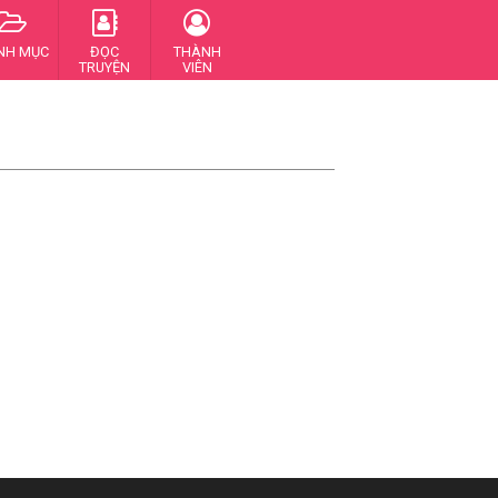
NH MỤC
ĐỌC
THÀNH
TRUYỆN
VIÊN