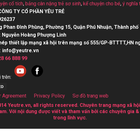
uyện cổ tích
,
bảng cân nặng trẻ sơ sinh
,
kể chuyện cho bé
,
ý nghĩa 
CÔNG TY CỔ PHẦN YÊU TRẺ
926237
g Phan Đình Phùng, Phường 15, Quận Phú Nhuận, Thành phố 
:
Nguyễn Hoàng Phượng Linh
hép thiết lập mạng xã hội trên mạng số 555/GP-BTTTT,HN n
:
info@yeutre.vn
28 66 888 99
 trên:
r Agreement
Privacy Policy
Sơ đồ trang web
14 Yeutre.vn, all rights reserved. Chuyên trang mạng xã hội
am. Với nội dung được viết và tham vấn bởi các chuyên gia &
trong lĩnh vực.