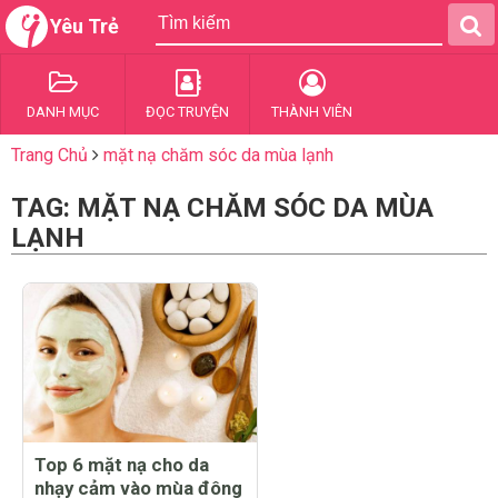
Yêu Trẻ
DANH MỤC
ĐỌC TRUYỆN
THÀNH VIÊN
Trang Chủ
mặt nạ chăm sóc da mùa lạnh
TAG: MẶT NẠ CHĂM SÓC DA MÙA
LẠNH
Top 6 mặt nạ cho da
nhạy cảm vào mùa đông