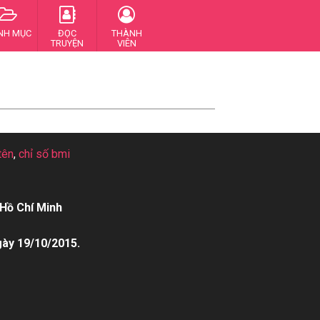
NH MỤC
ĐỌC
THÀNH
TRUYỆN
VIÊN
tên
,
chỉ số bmi
Hồ Chí Minh
gày 19/10/2015.