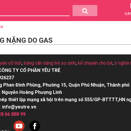
DA
as
NG NẶNG DO GAS
uyện cổ tích
,
bảng cân nặng trẻ sơ sinh
,
kể chuyện cho bé
,
ý nghĩa 
CÔNG TY CỔ PHẦN YÊU TRẺ
926237
g Phan Đình Phùng, Phường 15, Quận Phú Nhuận, Thành phố 
:
Nguyễn Hoàng Phượng Linh
hép thiết lập mạng xã hội trên mạng số 555/GP-BTTTT,HN n
:
info@yeutre.vn
28 66 888 99