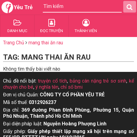
Yêu Trẻ
DANH MỤC
ĐỌC TRUYỆN
THÀNH VIÊN
Trang Chủ
mang thai ăn rau
TAG: MANG THAI ĂN RAU
Không tìm thấy bài viết nào
Chủ đề nổi bật:
truyện cổ tích
,
bảng cân nặng trẻ sơ sinh
,
kể
chuyện cho bé
,
ý nghĩa tên
,
chỉ số bmi
Đơn vị chủ Quản:
CÔNG TY CỔ PHẦN YÊU TRẺ
Mã số thuế:
0312926237
Địa chỉ:
369 đường Phan Đình Phùng, Phường 15, Quận
Phú Nhuận, Thành phố Hồ Chí Minh
Đại diện pháp luật:
Nguyễn Hoàng Phượng Linh
Giấy phép:
Giấy phép thiết lập mạng xã hội trên mạng số