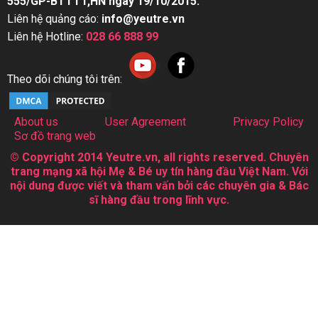
555/GP-BTTTT,HN ngày 19/10/2015.
Liên hệ quảng cáo:
info@yeutre.vn
Liên hệ Hotline:
028 66 888 99
Theo dõi chúng tôi trên:
About us
User Agreement
Privacy Policy
Sơ đồ trang web
© Copyright 2014 Yeutre.vn, all rights reserved. Chuyên
trang mạng xã hội Mẹ & Bé uy tín hàng đầu Việt Nam. Với
nội dung được viết và tham vấn bởi các chuyên gia & Bác
sĩ hàng đầu trong lĩnh vực.