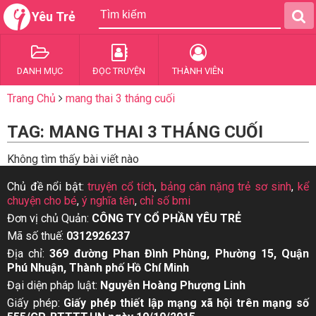
Yêu Trẻ
DANH MỤC
ĐỌC TRUYỆN
THÀNH VIÊN
Trang Chủ
mang thai 3 tháng cuối
TAG: MANG THAI 3 THÁNG CUỐI
Không tìm thấy bài viết nào
Chủ đề nổi bật:
truyện cổ tích
,
bảng cân nặng trẻ sơ sinh
,
kể
chuyện cho bé
,
ý nghĩa tên
,
chỉ số bmi
Đơn vị chủ Quản:
CÔNG TY CỔ PHẦN YÊU TRẺ
Mã số thuế:
0312926237
Địa chỉ:
369 đường Phan Đình Phùng, Phường 15, Quận
Phú Nhuận, Thành phố Hồ Chí Minh
Đại diện pháp luật:
Nguyễn Hoàng Phượng Linh
Giấy phép:
Giấy phép thiết lập mạng xã hội trên mạng số