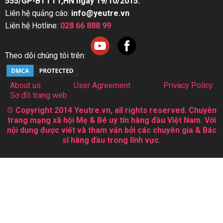
555/GP-BTTTT,HN ngày 19/10/2015.
Liên hệ quảng cáo:
info@yeutre.vn
Liên hệ Hotline:
028 66 888 99
Theo dõi chúng tôi trên:
About us
User Agreement
Privacy Policy
Sơ đồ trang web
© Copyright 2014 Yeutre.vn, all rights reserved. Chuyên
trang mạng xã hội Mẹ & Bé uy tín hàng đầu Việt Nam. Với
nội dung được viết và tham vấn bởi các chuyên gia & Bác
sĩ hàng đầu trong lĩnh vực.