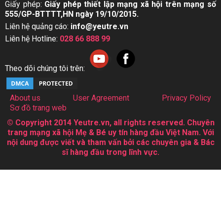
Giấy phép:
Giấy phép thiết lập mạng xã hội trên mạng số
555/GP-BTTTT,HN ngày 19/10/2015.
Liên hệ quảng cáo:
info@yeutre.vn
Liên hệ Hotline:
028 66 888 99
Theo dõi chúng tôi trên:
About us
User Agreement
Privacy Policy
Sơ đồ trang web
© Copyright 2014 Yeutre.vn, all rights reserved. Chuyên
trang mạng xã hội Mẹ & Bé uy tín hàng đầu Việt Nam. Với
nội dung được viết và tham vấn bởi các chuyên gia & Bác
sĩ hàng đầu trong lĩnh vực.