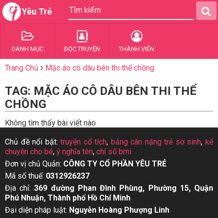
Yêu Trẻ
DANH MỤC
ĐỌC TRUYỆN
THÀNH VIÊN
Trang Chủ
Mặc áo cô dâu bên thi thể chồng
TAG: MẶC ÁO CÔ DÂU BÊN THI THỂ
CHỒNG
Không tìm thấy bài viết nào
Chủ đề nổi bật:
truyện cổ tích
,
bảng cân nặng trẻ sơ sinh
,
kể
chuyện cho bé
,
ý nghĩa tên
,
chỉ số bmi
Đơn vị chủ Quản:
CÔNG TY CỔ PHẦN YÊU TRẺ
Mã số thuế:
0312926237
Địa chỉ:
369 đường Phan Đình Phùng, Phường 15, Quận
Phú Nhuận, Thành phố Hồ Chí Minh
Đại diện pháp luật:
Nguyễn Hoàng Phượng Linh