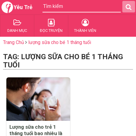
Yêu Trẻ
DANH MỤC
ĐỌC TRUYỆN
THÀNH VIÊN
Trang Chủ
lượng sữa cho bé 1 tháng tuổi
TAG: LƯỢNG SỮA CHO BÉ 1 THÁNG
TUỔI
Lượng sữa cho trẻ 1
tháng tuổi bao nhiêu là