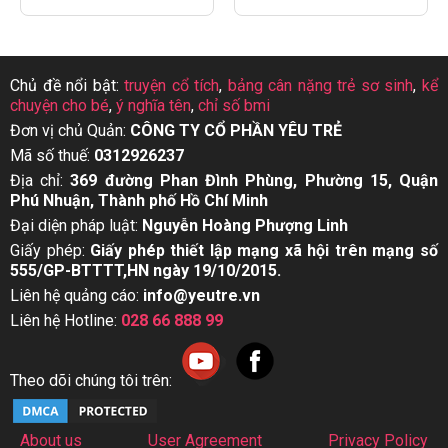
Chủ đề nổi bật:
truyện cổ tích
,
bảng cân nặng trẻ sơ sinh
,
kể
chuyện cho bé
,
ý nghĩa tên
,
chỉ số bmi
Đơn vị chủ Quản:
CÔNG TY CỔ PHẦN YÊU TRẺ
Mã số thuế:
0312926237
Địa chỉ:
369 đường Phan Đình Phùng, Phường 15, Quận
Phú Nhuận, Thành phố Hồ Chí Minh
Đại diện pháp luật:
Nguyễn Hoàng Phượng Linh
Giấy phép:
Giấy phép thiết lập mạng xã hội trên mạng số
555/GP-BTTTT,HN ngày 19/10/2015.
Liên hệ quảng cáo:
info@yeutre.vn
Liên hệ Hotline:
028 66 888 99
Theo dõi chúng tôi trên:
About us
User Agreement
Privacy Policy