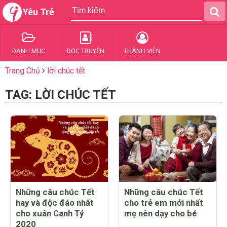
Yêu Trẻ
DANH MỤC
ĐỌC TRUYỆN
THÀNH VIÊN
Trang Chủ
lời chúc tết
TAG: LỜI CHÚC TẾT
Những câu chúc Tết
Những câu chúc Tết
hay và độc đáo nhất
cho trẻ em mới nhất
cho xuân Canh Tý
mẹ nên dạy cho bé
2020