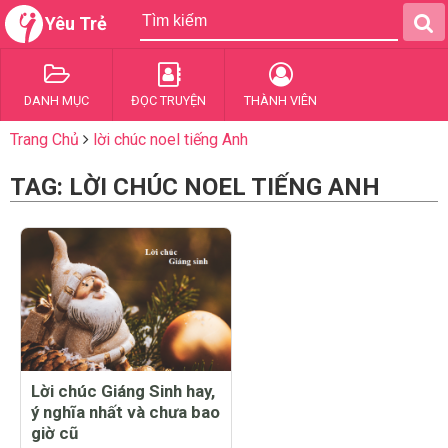
Yêu Trẻ
DANH MỤC
ĐỌC TRUYỆN
THÀNH VIÊN
Trang Chủ
lời chúc noel tiếng Anh
TAG: LỜI CHÚC NOEL TIẾNG ANH
Lời chúc Giáng Sinh hay,
ý nghĩa nhất và chưa bao
giờ cũ