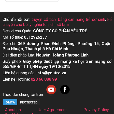
Chủ đề nổi bật:
truyện cổ tích
,
bảng cân nặng trẻ sơ sinh
,
kể
chuyện cho bé
,
ý nghĩa tên
,
chỉ số bmi
Đơn vị chủ Quản:
CÔNG TY CỔ PHẦN YÊU TRẺ
Mã số thuế:
0312926237
Địa chỉ:
369 đường Phan Đình Phùng, Phường 15, Quận
Phú Nhuận, Thành phố Hồ Chí Minh
Đại diện pháp luật:
Nguyễn Hoàng Phượng Linh
Giấy phép:
Giấy phép thiết lập mạng xã hội trên mạng số
555/GP-BTTTT,HN ngày 19/10/2015.
Liên hệ quảng cáo:
info@yeutre.vn
Liên hệ Hotline:
028 66 888 99
Theo dõi chúng tôi trên:
About us
User Agreement
Privacy Policy