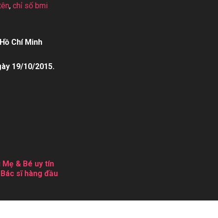
tên
,
chỉ số bmi
Hồ Chí Minh
gày 19/10/2015.
 Mẹ & Bé uy tín
 Bác sĩ hàng đầu