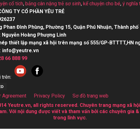
uyện cổ tích
,
bảng cân nặng trẻ sơ sinh
,
kể chuyện cho bé
,
ý nghĩa 
CÔNG TY CỔ PHẦN YÊU TRẺ
926237
g Phan Đình Phùng, Phường 15, Quận Phú Nhuận, Thành phố 
:
Nguyễn Hoàng Phượng Linh
hép thiết lập mạng xã hội trên mạng số 555/GP-BTTTT,HN n
:
info@yeutre.vn
28 66 888 99
 trên:
r Agreement
Privacy Policy
Sơ đồ trang web
14 Yeutre.vn, all rights reserved. Chuyên trang mạng xã hội
am. Với nội dung được viết và tham vấn bởi các chuyên gia &
trong lĩnh vực.