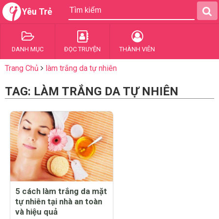
Yêu Trẻ
DANH MỤC
ĐỌC TRUYỆN
THÀNH VIÊN
Trang Chủ
làm trắng da tự nhiên
TAG: LÀM TRẮNG DA TỰ NHIÊN
5 cách làm trắng da mặt
tự nhiên tại nhà an toàn
và hiệu quả