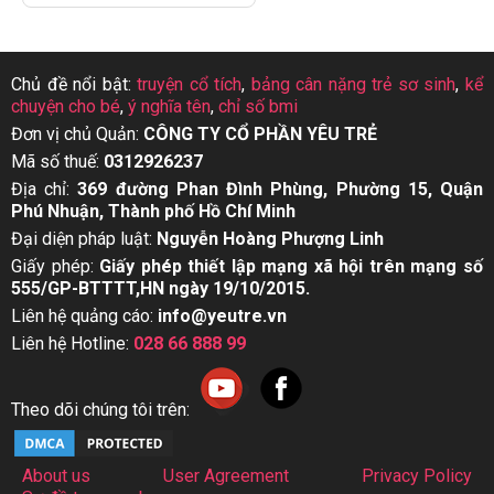
Chủ đề nổi bật:
truyện cổ tích
,
bảng cân nặng trẻ sơ sinh
,
kể
chuyện cho bé
,
ý nghĩa tên
,
chỉ số bmi
Đơn vị chủ Quản:
CÔNG TY CỔ PHẦN YÊU TRẺ
Mã số thuế:
0312926237
Địa chỉ:
369 đường Phan Đình Phùng, Phường 15, Quận
Phú Nhuận, Thành phố Hồ Chí Minh
Đại diện pháp luật:
Nguyễn Hoàng Phượng Linh
Giấy phép:
Giấy phép thiết lập mạng xã hội trên mạng số
555/GP-BTTTT,HN ngày 19/10/2015.
Liên hệ quảng cáo:
info@yeutre.vn
Liên hệ Hotline:
028 66 888 99
Theo dõi chúng tôi trên:
About us
User Agreement
Privacy Policy