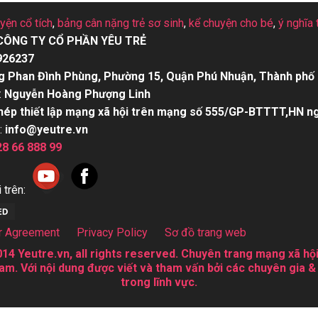
uyện cổ tích
,
bảng cân nặng trẻ sơ sinh
,
kể chuyện cho bé
,
ý nghĩa 
CÔNG TY CỔ PHẦN YÊU TRẺ
926237
g Phan Đình Phùng, Phường 15, Quận Phú Nhuận, Thành phố 
:
Nguyễn Hoàng Phượng Linh
hép thiết lập mạng xã hội trên mạng số 555/GP-BTTTT,HN n
:
info@yeutre.vn
28 66 888 99
 trên:
r Agreement
Privacy Policy
Sơ đồ trang web
14 Yeutre.vn, all rights reserved. Chuyên trang mạng xã hội
am. Với nội dung được viết và tham vấn bởi các chuyên gia &
trong lĩnh vực.