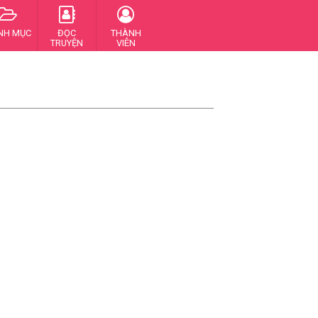
NH MỤC
ĐỌC
THÀNH
TRUYỆN
VIÊN