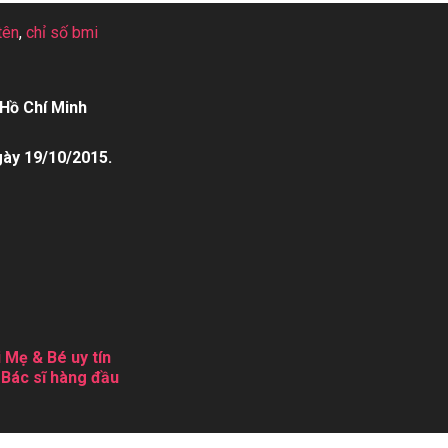
tên
,
chỉ số bmi
Hồ Chí Minh
gày 19/10/2015.
 Mẹ & Bé uy tín
 Bác sĩ hàng đầu