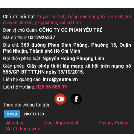
Chủ đề nổi bật:
truyện cổ tích
,
bảng cân nặng trẻ sơ sinh
,
kể
chuyện cho bé
,
ý nghĩa tên
,
chỉ số bmi
Đơn vị chủ Quản:
CÔNG TY CỔ PHẦN YÊU TRẺ
Mã số thuế:
0312926237
Địa chỉ:
369 đường Phan Đình Phùng, Phường 15, Quận
Phú Nhuận, Thành phố Hồ Chí Minh
Đại diện pháp luật:
Nguyễn Hoàng Phượng Linh
Giấy phép:
Giấy phép thiết lập mạng xã hội trên mạng số
555/GP-BTTTT,HN ngày 19/10/2015.
Liên hệ quảng cáo:
info@yeutre.vn
Liên hệ Hotline:
028 66 888 99
Theo dõi chúng tôi trên:
About us
User Agreement
Privacy Policy
Sơ đồ trang web