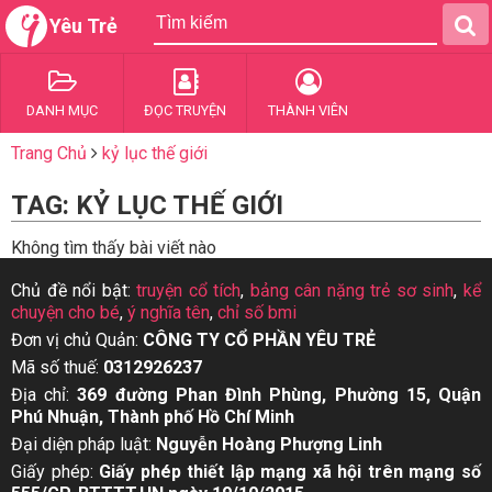
Yêu Trẻ
DANH MỤC
ĐỌC TRUYỆN
THÀNH VIÊN
Trang Chủ
kỷ lục thế giới
TAG: KỶ LỤC THẾ GIỚI
Không tìm thấy bài viết nào
Chủ đề nổi bật:
truyện cổ tích
,
bảng cân nặng trẻ sơ sinh
,
kể
chuyện cho bé
,
ý nghĩa tên
,
chỉ số bmi
Đơn vị chủ Quản:
CÔNG TY CỔ PHẦN YÊU TRẺ
Mã số thuế:
0312926237
Địa chỉ:
369 đường Phan Đình Phùng, Phường 15, Quận
Phú Nhuận, Thành phố Hồ Chí Minh
Đại diện pháp luật:
Nguyễn Hoàng Phượng Linh
Giấy phép:
Giấy phép thiết lập mạng xã hội trên mạng số