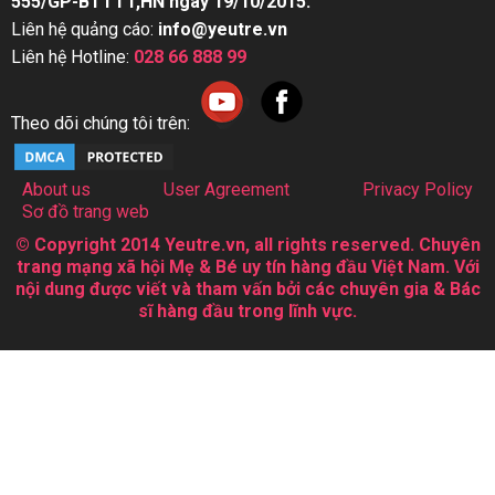
555/GP-BTTTT,HN ngày 19/10/2015.
Liên hệ quảng cáo:
info@yeutre.vn
Liên hệ Hotline:
028 66 888 99
Theo dõi chúng tôi trên:
About us
User Agreement
Privacy Policy
Sơ đồ trang web
© Copyright 2014 Yeutre.vn, all rights reserved. Chuyên
trang mạng xã hội Mẹ & Bé uy tín hàng đầu Việt Nam. Với
nội dung được viết và tham vấn bởi các chuyên gia & Bác
sĩ hàng đầu trong lĩnh vực.