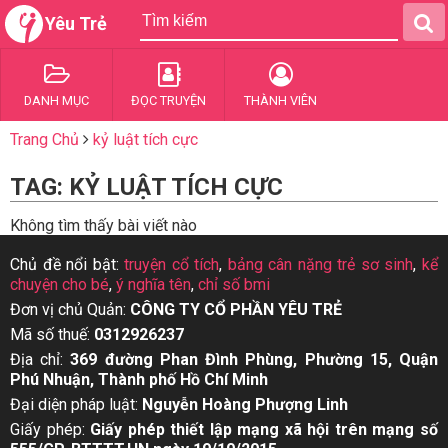
Yêu Trẻ
DANH MỤC
ĐỌC TRUYỆN
THÀNH VIÊN
Trang Chủ
kỷ luật tích cực
TAG: KỶ LUẬT TÍCH CỰC
Không tìm thấy bài viết nào
Chủ đề nổi bật:
truyện cổ tích
,
bảng cân nặng trẻ sơ sinh
,
kể
chuyện cho bé
,
ý nghĩa tên
,
chỉ số bmi
Đơn vị chủ Quản:
CÔNG TY CỔ PHẦN YÊU TRẺ
Mã số thuế:
0312926237
Địa chỉ:
369 đường Phan Đình Phùng, Phường 15, Quận
Phú Nhuận, Thành phố Hồ Chí Minh
Đại diện pháp luật:
Nguyễn Hoàng Phượng Linh
Giấy phép:
Giấy phép thiết lập mạng xã hội trên mạng số