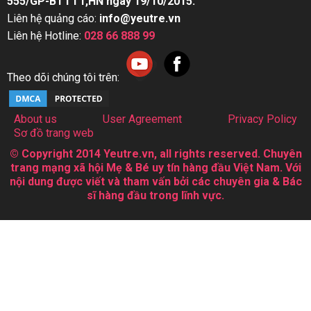
555/GP-BTTTT,HN ngày 19/10/2015.
Liên hệ quảng cáo:
info@yeutre.vn
Liên hệ Hotline:
028 66 888 99
Theo dõi chúng tôi trên:
About us
User Agreement
Privacy Policy
Sơ đồ trang web
© Copyright 2014 Yeutre.vn, all rights reserved. Chuyên
trang mạng xã hội Mẹ & Bé uy tín hàng đầu Việt Nam. Với
nội dung được viết và tham vấn bởi các chuyên gia & Bác
sĩ hàng đầu trong lĩnh vực.