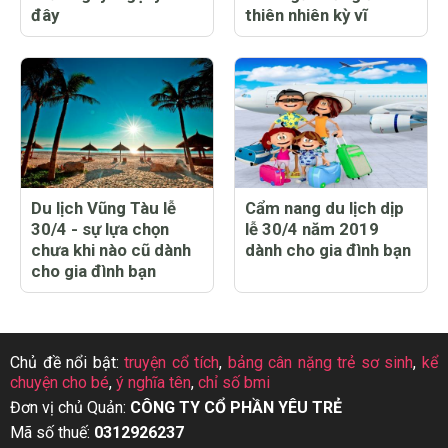
đây
thiên nhiên kỳ vĩ
Du lịch Vũng Tàu lễ
Cẩm nang du lịch dịp
30/4 - sự lựa chọn
lễ 30/4 năm 2019
chưa khi nào cũ dành
dành cho gia đình bạn
cho gia đình bạn
Chủ đề nổi bật:
truyện cổ tích
,
bảng cân nặng trẻ sơ sinh
,
kể
chuyện cho bé
,
ý nghĩa tên
,
chỉ số bmi
Đơn vị chủ Quản:
CÔNG TY CỔ PHẦN YÊU TRẺ
Mã số thuế:
0312926237