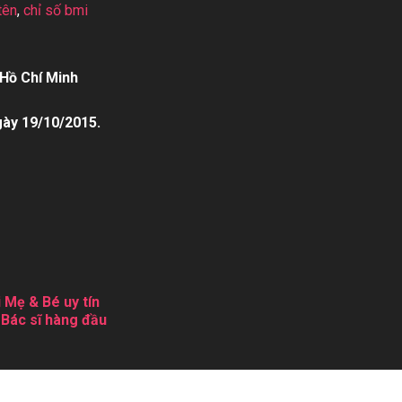
tên
,
chỉ số bmi
Hồ Chí Minh
gày 19/10/2015.
 Mẹ & Bé uy tín
 Bác sĩ hàng đầu