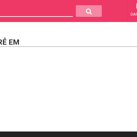
DA
RẺ EM