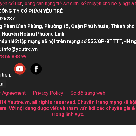
uyện cổ tích
,
bảng cân nặng trẻ sơ sinh
,
kể chuyện cho bé
,
ý nghĩa 
CÔNG TY CỔ PHẦN YÊU TRẺ
926237
g Phan Đình Phùng, Phường 15, Quận Phú Nhuận, Thành phố 
:
Nguyễn Hoàng Phượng Linh
hép thiết lập mạng xã hội trên mạng số 555/GP-BTTTT,HN n
:
info@yeutre.vn
28 66 888 99
 trên:
r Agreement
Privacy Policy
Sơ đồ trang web
14 Yeutre.vn, all rights reserved. Chuyên trang mạng xã hội
am. Với nội dung được viết và tham vấn bởi các chuyên gia &
trong lĩnh vực.