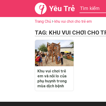
Yêu Trẻ
Trang Chủ
khu vui chơi cho trẻ em
TAG: KHU VUI CHƠI CHO T
Khu vui chơi trẻ
em và nỗi lo của
phụ huynh trong
mùa dịch bệnh