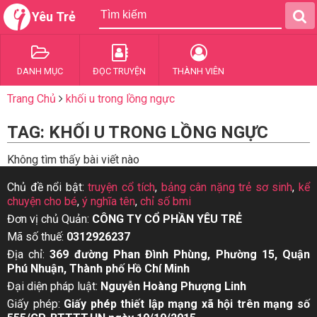
Yêu Trẻ
DANH MỤC
ĐỌC TRUYỆN
THÀNH VIÊN
Trang Chủ
khối u trong lồng ngực
TAG: KHỐI U TRONG LỒNG NGỰC
Không tìm thấy bài viết nào
Chủ đề nổi bật:
truyện cổ tích
,
bảng cân nặng trẻ sơ sinh
,
kể
chuyện cho bé
,
ý nghĩa tên
,
chỉ số bmi
Đơn vị chủ Quản:
CÔNG TY CỔ PHẦN YÊU TRẺ
Mã số thuế:
0312926237
Địa chỉ:
369 đường Phan Đình Phùng, Phường 15, Quận
Phú Nhuận, Thành phố Hồ Chí Minh
Đại diện pháp luật:
Nguyễn Hoàng Phượng Linh
Giấy phép:
Giấy phép thiết lập mạng xã hội trên mạng số