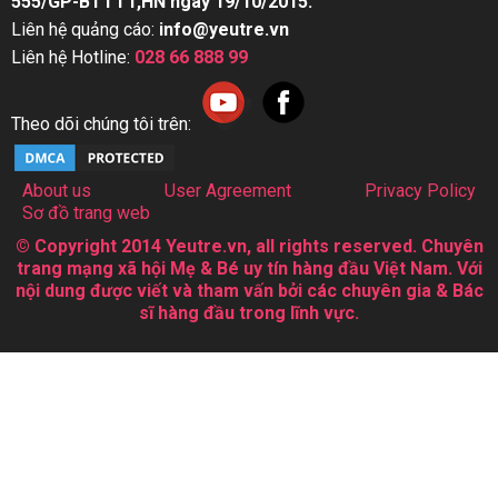
555/GP-BTTTT,HN ngày 19/10/2015.
Liên hệ quảng cáo:
info@yeutre.vn
Liên hệ Hotline:
028 66 888 99
Theo dõi chúng tôi trên:
About us
User Agreement
Privacy Policy
Sơ đồ trang web
© Copyright 2014 Yeutre.vn, all rights reserved. Chuyên
trang mạng xã hội Mẹ & Bé uy tín hàng đầu Việt Nam. Với
nội dung được viết và tham vấn bởi các chuyên gia & Bác
sĩ hàng đầu trong lĩnh vực.