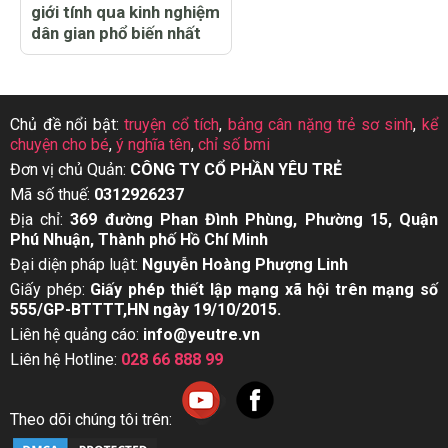
giới tính qua kinh nghiệm
dân gian phổ biến nhất
Chủ đề nổi bật:
truyện cổ tích
,
bảng cân nặng trẻ sơ sinh
,
kể
chuyện cho bé
,
ý nghĩa tên
,
chỉ số bmi
Đơn vị chủ Quản:
CÔNG TY CỔ PHẦN YÊU TRẺ
Mã số thuế:
0312926237
Địa chỉ:
369 đường Phan Đình Phùng, Phường 15, Quận
Phú Nhuận, Thành phố Hồ Chí Minh
Đại diện pháp luật:
Nguyễn Hoàng Phượng Linh
Giấy phép:
Giấy phép thiết lập mạng xã hội trên mạng số
555/GP-BTTTT,HN ngày 19/10/2015.
Liên hệ quảng cáo:
info@yeutre.vn
Liên hệ Hotline:
028 66 888 99
Theo dõi chúng tôi trên: