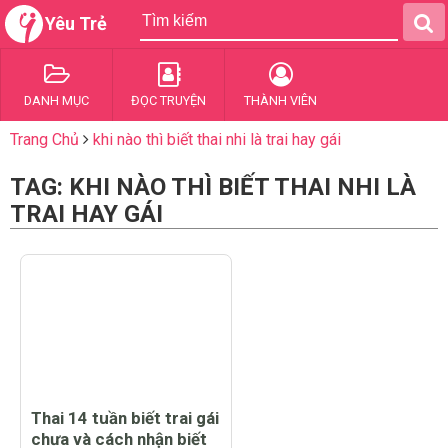
Yêu Trẻ
DANH MỤC
ĐỌC TRUYỆN
THÀNH VIÊN
Trang Chủ
khi nào thì biết thai nhi là trai hay gái
TAG: KHI NÀO THÌ BIẾT THAI NHI LÀ
TRAI HAY GÁI
Thai 14 tuần biết trai gái
chưa và cách nhận biết