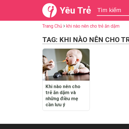
Yêu Trẻ
Trang Chủ
khi nào nên cho trẻ ăn dặm
TAG: KHI NÀO NÊN CHO T
Khi nào nên cho
trẻ ăn dặm và
những điều mẹ
cần lưu ý