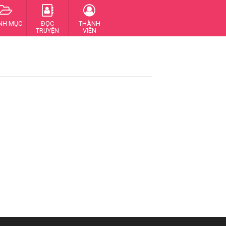
NH MỤC
ĐỌC
THÀNH
TRUYỆN
VIÊN