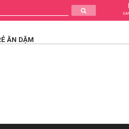
DA
RẺ ĂN DẶM