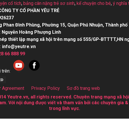
uyện cổ tích
,
bảng cân nặng trẻ sơ sinh
,
kể chuyện cho bé
,
ý nghĩa 
CÔNG TY CỔ PHẦN YÊU TRẺ
926237
g Phan Đình Phùng, Phường 15, Quận Phú Nhuận, Thành phố 
:
Nguyễn Hoàng Phượng Linh
hép thiết lập mạng xã hội trên mạng số 555/GP-BTTTT,HN n
:
info@yeutre.vn
28 66 888 99
 trên:
r Agreement
Privacy Policy
Sơ đồ trang web
14 Yeutre.vn, all rights reserved. Chuyên trang mạng xã hội
am. Với nội dung được viết và tham vấn bởi các chuyên gia &
trong lĩnh vực.