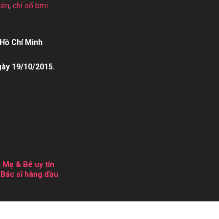
tên
,
chỉ số bmi
Hồ Chí Minh
gày 19/10/2015.
 Mẹ & Bé uy tín
 Bác sĩ hàng đầu