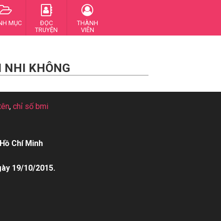
NH MỤC
ĐỌC
THÀNH
TRUYỆN
VIÊN
I NHI KHÔNG
tên
,
chỉ số bmi
Hồ Chí Minh
gày 19/10/2015.