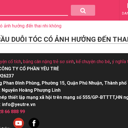
DA
có ảnh hưởng đến thai nhi không
BẦU DUỖI TÓC CÓ ẢNH HƯỞNG ĐẾN THA
uyện cổ tích
,
bảng cân nặng trẻ sơ sinh
,
kể chuyện cho bé
,
ý nghĩa 
CÔNG TY CỔ PHẦN YÊU TRẺ
926237
g Phan Đình Phùng, Phường 15, Quận Phú Nhuận, Thành phố 
:
Nguyễn Hoàng Phượng Linh
hép thiết lập mạng xã hội trên mạng số 555/GP-BTTTT,HN n
:
info@yeutre.vn
28 66 888 99