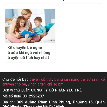
Kể chuyện bé nghe
trước khi ngủ với những
truyện cổ tích hay nhất
Chủ đề nổi bật:
truyện cổ tích
,
bảng cân nặng trẻ sơ sinh
,
kể
chuyện cho bé
,
ý nghĩa tên
,
chỉ số bmi
Đơn vị chủ Quản:
CÔNG TY CỔ PHẦN YÊU TRẺ
Mã số thuế:
0312926237
Địa chỉ:
369 đường Phan Đình Phùng, Phường 15, Quận
Phú Nhuận, Thành phố Hồ Chí Minh