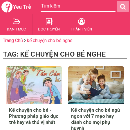
Yêu Trẻ
DANH MỤC
ĐỌC TRUYỆN
THÀNH VIÊN
Trang Chủ
kể chuyện cho bé nghe
TAG: KỂ CHUYỆN CHO BÉ NGHE
Kể chuyện cho bé -
Kể chuyện cho bé ngủ
Phương pháp giáo dục
ngon với 7 mẹo hay
trẻ hay và thú vị nhất
dành cho mọi phụ
huynh