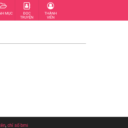
NH MỤC
ĐỌC
THÀNH
TRUYỆN
VIÊN
tên
,
chỉ số bmi