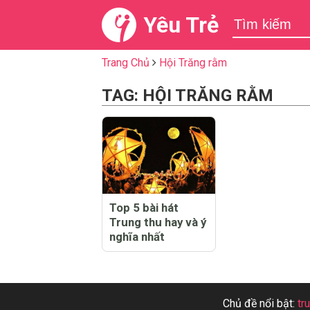
Yêu Trẻ
Trang Chủ
Hội Trăng rằm
TAG: HỘI TRĂNG RẰM
Top 5 bài hát
Trung thu hay và ý
nghĩa nhất
Chủ đề nổi bật:
tr