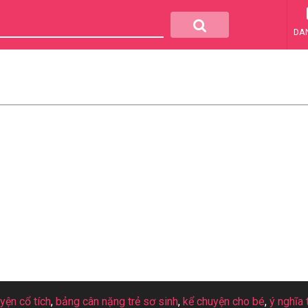
DA
uyện cổ tích
,
bảng cân nặng trẻ sơ sinh
,
kể chuyện cho bé
,
ý nghĩa 