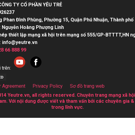
CÔNG TY CỔ PHẦN YÊU TRẺ
926237
g Phan Đình Phùng, Phường 15, Quận Phú Nhuận, Thành phố 
:
Nguyễn Hoàng Phượng Linh
hép thiết lập mạng xã hội trên mạng số 555/GP-BTTTT,HN n
:
info@yeutre.vn
28 66 888 99
 trên:
r Agreement
Privacy Policy
Sơ đồ trang web
14 Yeutre.vn, all rights reserved. Chuyên trang mạng xã hội
am. Với nội dung được viết và tham vấn bởi các chuyên gia &
trong lĩnh vực.