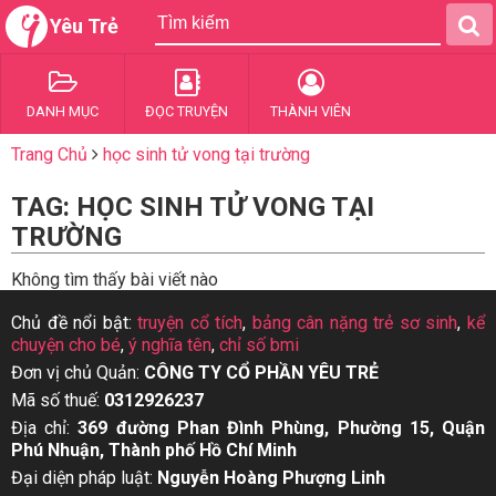
Yêu Trẻ
DANH MỤC
ĐỌC TRUYỆN
THÀNH VIÊN
Trang Chủ
học sinh tử vong tại trường
TAG: HỌC SINH TỬ VONG TẠI
TRƯỜNG
Không tìm thấy bài viết nào
Chủ đề nổi bật:
truyện cổ tích
,
bảng cân nặng trẻ sơ sinh
,
kể
chuyện cho bé
,
ý nghĩa tên
,
chỉ số bmi
Đơn vị chủ Quản:
CÔNG TY CỔ PHẦN YÊU TRẺ
Mã số thuế:
0312926237
Địa chỉ:
369 đường Phan Đình Phùng, Phường 15, Quận
Phú Nhuận, Thành phố Hồ Chí Minh
Đại diện pháp luật:
Nguyễn Hoàng Phượng Linh