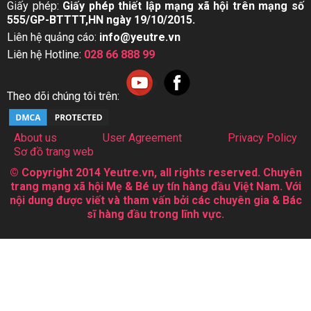
Giấy phép:
Giấy phép thiết lập mạng xã hội trên mạng số
555/GP-BTTTT,HN ngày 19/10/2015.
Liên hệ quảng cáo:
info@yeutre.vn
Liên hệ Hotline:
028 66 888 99
Theo dõi chúng tôi trên:
About us
User Agreement
Privacy Policy
Sơ đồ trang web
© Copyright 2014 Yeutre.vn, all rights reserved. Chuyên
trang mạng xã hội Mẹ & Bé uy tín hàng đầu Việt Nam. Với
nội dung được viết và tham vấn bởi các chuyên gia & Bác
sĩ hàng đầu trong lĩnh vực.