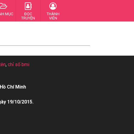
NH MỤC
ĐỌC
THÀNH
TRUYỆN
VIÊN
tên
,
chỉ số bmi
Hồ Chí Minh
gày 19/10/2015.