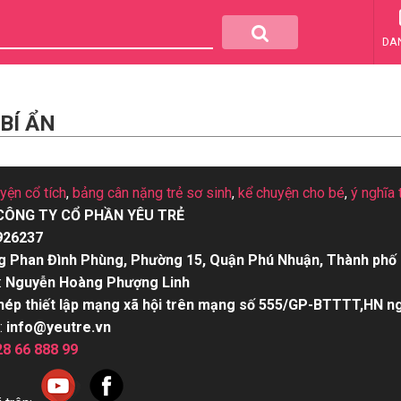
DA
BÍ ẨN
uyện cổ tích
,
bảng cân nặng trẻ sơ sinh
,
kể chuyện cho bé
,
ý nghĩa 
CÔNG TY CỔ PHẦN YÊU TRẺ
926237
g Phan Đình Phùng, Phường 15, Quận Phú Nhuận, Thành phố 
:
Nguyễn Hoàng Phượng Linh
hép thiết lập mạng xã hội trên mạng số 555/GP-BTTTT,HN n
:
info@yeutre.vn
28 66 888 99