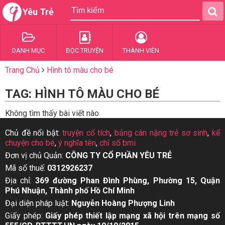
Yêu Trẻ
DANH MỤC
ĐỌC TRUYỆN
THÀNH VIÊN
Trang Chủ
Hình tô màu cho bé
TAG: HÌNH TÔ MÀU CHO BÉ
Không tìm thấy bài viết nào
Chủ đề nổi bật:
truyện cổ tích
,
bảng cân nặng trẻ sơ sinh
,
kể
chuyện cho bé
,
ý nghĩa tên
,
chỉ số bmi
Đơn vị chủ Quản:
CÔNG TY CỔ PHẦN YÊU TRẺ
Mã số thuế:
0312926237
Địa chỉ:
369 đường Phan Đình Phùng, Phường 15, Quận
Phú Nhuận, Thành phố Hồ Chí Minh
Đại diện pháp luật:
Nguyễn Hoàng Phượng Linh
Giấy phép:
Giấy phép thiết lập mạng xã hội trên mạng số