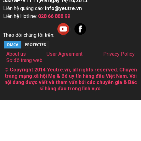
555/GP-BTTTT,HN ngày 19/10/2015.
Liên hệ quảng cáo:
info@yeutre.vn
Liên hệ Hotline:
028 66 888 99
Theo dõi chúng tôi trên:
About us
User Agreement
Privacy Policy
Sơ đồ trang web
© Copyright 2014 Yeutre.vn, all rights reserved. Chuyên
trang mạng xã hội Mẹ & Bé uy tín hàng đầu Việt Nam. Với
nội dung được viết và tham vấn bởi các chuyên gia & Bác
sĩ hàng đầu trong lĩnh vực.