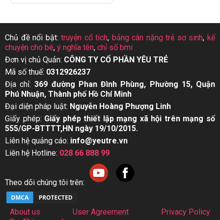
Chủ đề nổi bật:
truyện cổ tích
,
bảng cân nặng trẻ sơ sinh
,
kể
chuyện cho bé
,
ý nghĩa tên
,
chỉ số bmi
Đơn vị chủ Quản:
CÔNG TY CỔ PHẦN YÊU TRẺ
Mã số thuế:
0312926237
Địa chỉ:
369 đường Phan Đình Phùng, Phường 15, Quận
Phú Nhuận, Thành phố Hồ Chí Minh
Đại diện pháp luật:
Nguyễn Hoàng Phượng Linh
Giấy phép:
Giấy phép thiết lập mạng xã hội trên mạng số
555/GP-BTTTT,HN ngày 19/10/2015.
Liên hệ quảng cáo:
info@yeutre.vn
Liên hệ Hotline:
028 66 888 99
Theo dõi chúng tôi trên:
About us
User Agreement
Privacy Policy