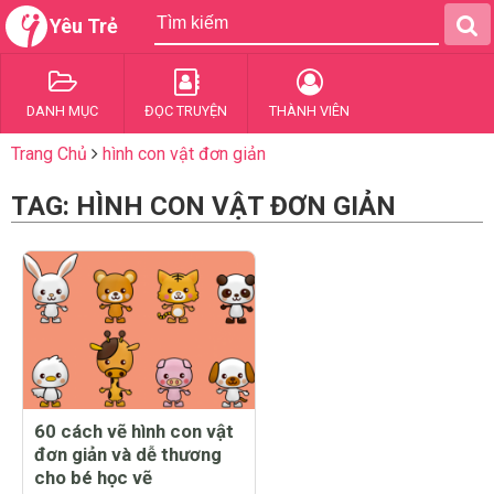
Yêu Trẻ
DANH MỤC
ĐỌC TRUYỆN
THÀNH VIÊN
Trang Chủ
hình con vật đơn giản
TAG: HÌNH CON VẬT ĐƠN GIẢN
60 cách vẽ hình con vật
đơn giản và dễ thương
cho bé học vẽ