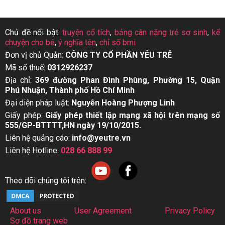
Chủ đề nổi bật:
truyện cổ tích
,
bảng cân nặng trẻ sơ sinh
,
kể
chuyện cho bé
,
ý nghĩa tên
,
chỉ số bmi
Đơn vị chủ Quản:
CÔNG TY CỔ PHẦN YÊU TRẺ
Mã số thuế:
0312926237
Địa chỉ:
369 đường Phan Đình Phùng, Phường 15, Quận
Phú Nhuận, Thành phố Hồ Chí Minh
Đại diện pháp luật:
Nguyễn Hoàng Phượng Linh
Giấy phép:
Giấy phép thiết lập mạng xã hội trên mạng số
555/GP-BTTTT,HN ngày 19/10/2015.
Liên hệ quảng cáo:
info@yeutre.vn
Liên hệ Hotline:
028 66 888 99
Theo dõi chúng tôi trên:
About us
User Agreement
Privacy Policy
Sơ đồ trang web