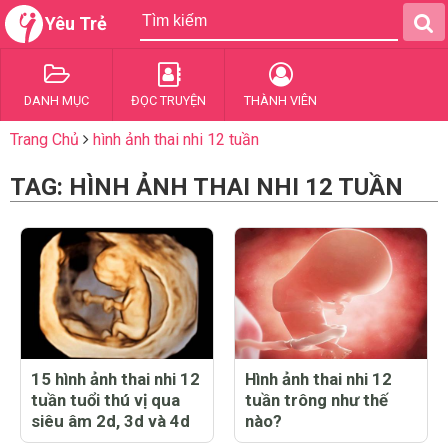
Yêu Trẻ
DANH MỤC
ĐỌC TRUYỆN
THÀNH VIÊN
Trang Chủ
hình ảnh thai nhi 12 tuần
TAG: HÌNH ẢNH THAI NHI 12 TUẦN
15 hình ảnh thai nhi 12
Hình ảnh thai nhi 12
tuần tuổi thú vị qua
tuần trông như thế
siêu âm 2d, 3d và 4d
nào?