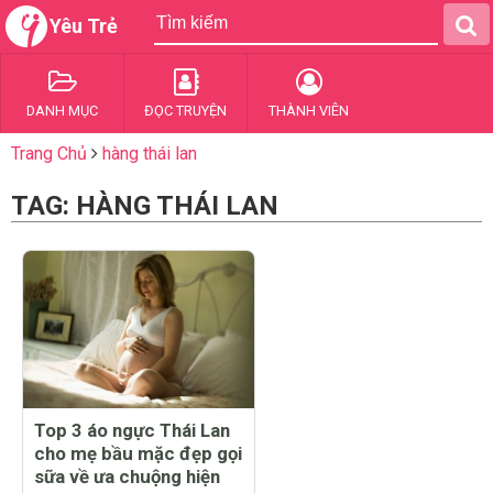
Yêu Trẻ
DANH MỤC
ĐỌC TRUYỆN
THÀNH VIÊN
Trang Chủ
hàng thái lan
TAG: HÀNG THÁI LAN
Top 3 áo ngực Thái Lan
cho mẹ bầu mặc đẹp gọi
sữa về ưa chuộng hiện