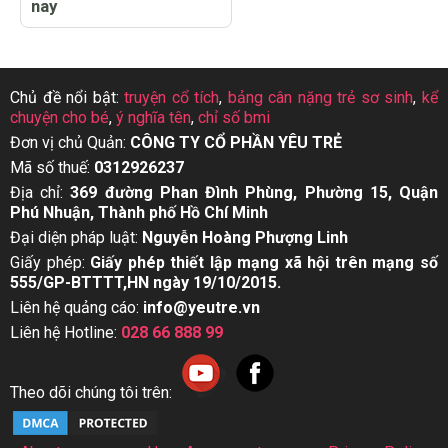
nay
Chủ đề nổi bật:
truyện cổ tích
,
bảng cân nặng trẻ sơ sinh
,
kể
chuyện cho bé
,
ý nghĩa tên
,
chỉ số bmi
Đơn vị chủ Quản:
CÔNG TY CỔ PHẦN YÊU TRẺ
Mã số thuế:
0312926237
Địa chỉ:
369 đường Phan Đình Phùng, Phường 15, Quận
Phú Nhuận, Thành phố Hồ Chí Minh
Đại diện pháp luật:
Nguyễn Hoàng Phượng Linh
Giấy phép:
Giấy phép thiết lập mạng xã hội trên mạng số
555/GP-BTTTT,HN ngày 19/10/2015.
Liên hệ quảng cáo:
info@yeutre.vn
Liên hệ Hotline:
028 66 888 99
Theo dõi chúng tôi trên: