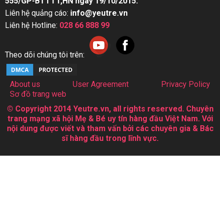
555/GP-BTTTT,HN ngày 19/10/2015.
Liên hệ quảng cáo:
info@yeutre.vn
Liên hệ Hotline:
028 66 888 99
Theo dõi chúng tôi trên:
About us
User Agreement
Privacy Policy
Sơ đồ trang web
© Copyright 2014 Yeutre.vn, all rights reserved. Chuyên
trang mạng xã hội Mẹ & Bé uy tín hàng đầu Việt Nam. Với
nội dung được viết và tham vấn bởi các chuyên gia & Bác
sĩ hàng đầu trong lĩnh vực.