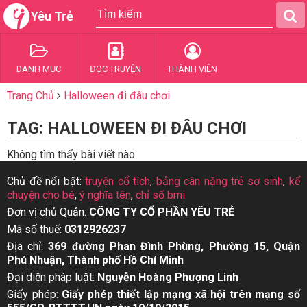
Yêu Trẻ
DANH MỤC
ĐỌC TRUYỆN
THÀNH VIÊN
Trang Chủ
Halloween đi đâu chơi
TAG: HALLOWEEN ĐI ĐÂU CHƠI
Không tìm thấy bài viết nào
Chủ đề nổi bật:
truyện cổ tích
,
bảng cân nặng trẻ sơ sinh
,
kể
chuyện cho bé
,
ý nghĩa tên
,
chỉ số bmi
Đơn vị chủ Quản:
CÔNG TY CỔ PHẦN YÊU TRẺ
Mã số thuế:
0312926237
Địa chỉ:
369 đường Phan Đình Phùng, Phường 15, Quận
Phú Nhuận, Thành phố Hồ Chí Minh
Đại diện pháp luật:
Nguyễn Hoàng Phượng Linh
Giấy phép:
Giấy phép thiết lập mạng xã hội trên mạng số