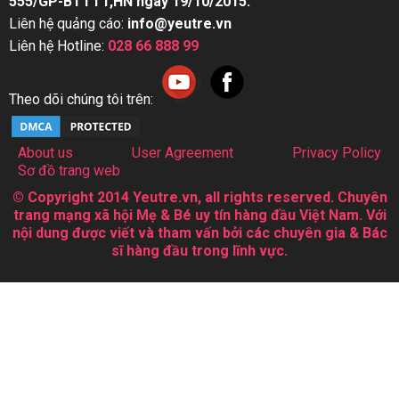
555/GP-BTTTT,HN ngày 19/10/2015.
Liên hệ quảng cáo:
info@yeutre.vn
Liên hệ Hotline:
028 66 888 99
Theo dõi chúng tôi trên:
About us
User Agreement
Privacy Policy
Sơ đồ trang web
© Copyright 2014 Yeutre.vn, all rights reserved. Chuyên
trang mạng xã hội Mẹ & Bé uy tín hàng đầu Việt Nam. Với
nội dung được viết và tham vấn bởi các chuyên gia & Bác
sĩ hàng đầu trong lĩnh vực.