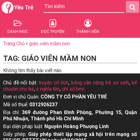
Yêu Trẻ
DANH MỤC
ĐỌC TRUYỆN
THÀNH VIÊN
Trang Chủ
giáo viên mầm non
TAG: GIÁO VIÊN MẦM NON
Không tìm thấy bài viết nào
Chủ đề nổi bật:
truyện cổ tích
,
bảng cân nặng trẻ sơ sinh
,
kể
chuyện cho bé
,
ý nghĩa tên
,
chỉ số bmi
Đơn vị chủ Quản:
CÔNG TY CỔ PHẦN YÊU TRẺ
Mã số thuế:
0312926237
Địa chỉ:
369 đường Phan Đình Phùng, Phường 15, Quận
Phú Nhuận, Thành phố Hồ Chí Minh
Đại diện pháp luật:
Nguyễn Hoàng Phượng Linh
Giấy phép:
Giấy phép thiết lập mạng xã hội trên mạng số